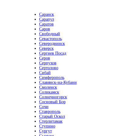
Саранск
Сарапул
Саратов
Саров
Свободный
Севастополь
Северодвинск
Северск
Сергиев Посад
Серов
Серпухов
Сертолово
Сибай
Симферополь
Славянск-на-Кубани
Смоленск
Соликамск
Солнечногорск
Сосновый Бор
Сочи
Ставрополь
Старый Оскол
Стерлитамак
Ступино
Сургут
Сызрань