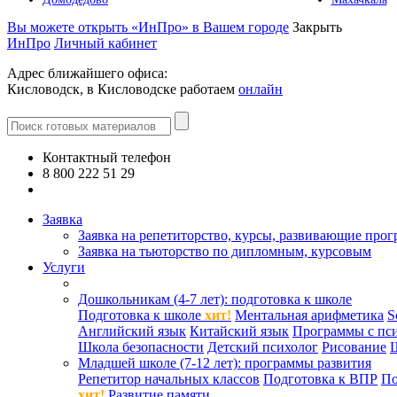
Вы можете открыть «ИнПро» в Вашем городе
Закрыть
ИнПро
Личный кабинет
Адрес ближайшего офиса:
Кисловодск, в Кисловодске работаем
онлайн
Контактный телефон
8 800 222 51 29
Все контакты
Заявка
Заявка на репетиторство, курсы, развивающие про
Заявка на тьюторство по дипломным, курсовым
Услуги
Дошкольникам (4-7 лет): подготовка к школе
Подготовка к школе
хит!
Ментальная арифметика
S
Английский язык
Китайский язык
Программы с пс
Школа безопасности
Детский психолог
Рисование
Младшей школе (7-12 лет): программы развития
Репетитор начальных классов
Подготовка к ВПР
По
хит!
Развитие памяти