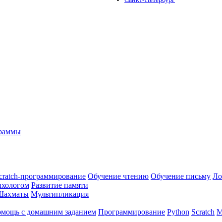
граммы
cratch-программирование
Обучение чтению
Обучение письму
Ло
ихологом
Развитие памяти
Шахматы
Мультипликация
мощь с домашним заданием
Программирование
Python
Scratch
М