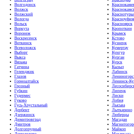
Волгодонск
Краснокаме
Волжск
Краснокамс
Волжский
Краснотурь
Вологда
Красноуфим
Вольск
Красноярск
Воркута
Кропоткин
Воронеж
Крымск
Воскресенск
Кстово
Воткинск
Кузнецк
Всеволожск
Кумертау
Выборг
Кунгур
Выкса
Курган
Вязьма
Курск
Гатчина
Кызыл
Геленджик
Лабинск
Глазов
Лениногорс
Горноалтайск
Ленинск-Ку
Грозный
Лесосибирс
Губкин
Липецк
Гудермес
Лиски
Гуково
Лобня
Гусь-Хрустальный
Лысьва
Дербент
Лыткарино
Дзержинск
Люберцы
Димитровград
Магадан
Дмитров
Магнитогор
Долгопрудный
Майкоп
Домодедово
Махачкала