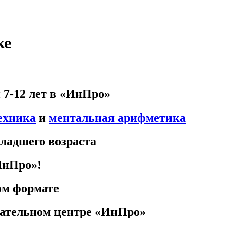
ке
 7-12 лет в «ИнПро»
ехника
и
ментальная арифметика
младшего возраста
ИнПро»!
ом формате
вательном центре «ИнПро»