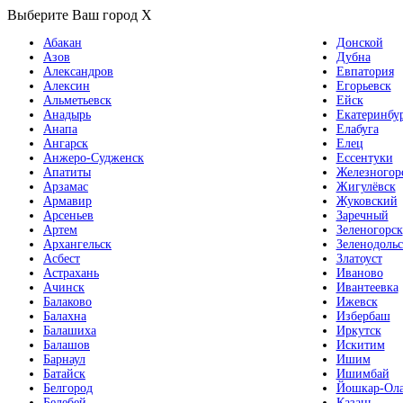
Выберите Ваш город
X
Абакан
Донской
Азов
Дубна
Александров
Евпатория
Алексин
Егорьевск
Альметьевск
Ейск
Анадырь
Екатеринбу
Анапа
Елабуга
Ангарск
Елец
Анжеро-Судженск
Ессентуки
Апатиты
Железногор
Арзамас
Жигулёвск
Армавир
Жуковский
Арсеньев
Заречный
Артем
Зеленогорск
Архангельск
Зеленодольс
Асбест
Златоуст
Астрахань
Иваново
Ачинск
Ивантеевка
Балаково
Ижевск
Балахна
Избербаш
Балашиха
Иркутск
Балашов
Искитим
Барнаул
Ишим
Батайск
Ишимбай
Белгород
Йошкар-Ол
Белебей
Казань