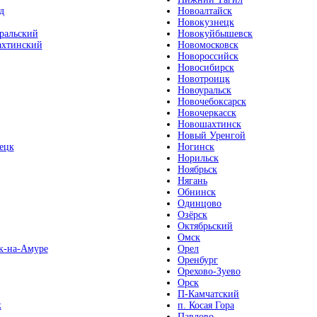
д
Новоалтайск
Новокузнецк
ральский
Новокуйбышевск
хтинский
Новомосковск
Новороссийск
Новосибирск
Новотроицк
Новоуральск
Новочебоксарск
Новочеркасск
Новошахтинск
Новый Уренгой
ецк
Ногинск
Норильск
Ноябрьск
Нягань
Обнинск
Одинцово
Озёрск
Октябрьский
Омск
к-на-Амуре
Орел
Оренбург
Орехово-Зуево
Орск
П-Камчатский
к
п. Косая Гора
Павлово