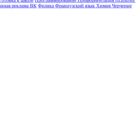
готовка к школе
Программирование
Профориентация
Психолог
анная реклама ВК
Физика
Французский язык
Химия
Черчение