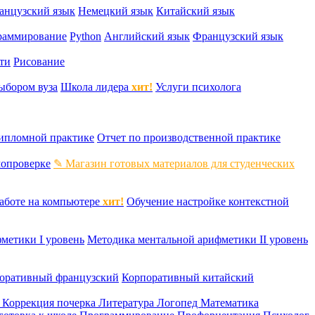
анцузский язык
Немецкий язык
Китайский язык
раммирование
Python
Английский язык
Французский язык
ти
Рисование
ыбором вуза
Школа лидера
хит!
Услуги психолога
дипломной практике
Отчет по производственной практике
мопроверке
✎ Магазин готовых материалов для студенческих
аботе на компьютере
хит!
Обучение настройке контекстной
метики I уровень
Методика ментальной арифметики II уровень
оративный французский
Корпоративный китайский
к
Коррекция почерка
Литература
Логопед
Математика