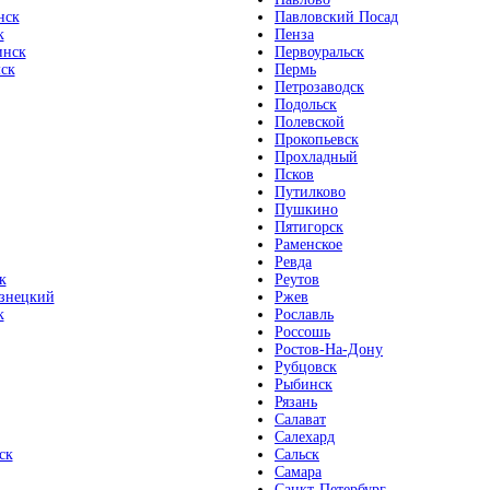
нск
Павловский Посад
к
Пенза
инск
Первоуральск
ск
Пермь
Петрозаводск
Подольск
Полевской
Прокопьевск
Прохладный
Псков
Путилково
Пушкино
Пятигорск
Раменское
Ревда
к
Реутов
знецкий
Ржев
к
Рославль
Россошь
Ростов-На-Дону
Рубцовск
Рыбинск
Рязань
Салават
Салехард
ск
Сальск
Самара
Санкт-Петербург