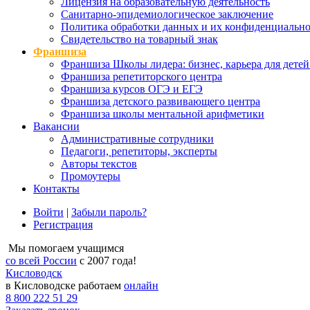
Лицензия на образовательную деятельность
Санитарно-эпидемиологическое заключение
Политика обработки данных и их конфиденциально
Свидетельство на товарный знак
Франшиза
Франшиза Школы лидера: бизнес, карьера для детей
Франшиза репетиторского центра
Франшиза курсов ОГЭ и ЕГЭ
Франшиза детского развивающего центра
Франшиза школы ментальной арифметики
Вакансии
Административные сотрудники
Педагоги, репетиторы, эксперты
Авторы текстов
Промоутеры
Контакты
Войти
|
Забыли пароль?
Регистрация
Мы помогаем учащимся
со всей России
с 2007 года!
Кисловодск
в Кисловодске работаем
онлайн
8 800 222 51 29