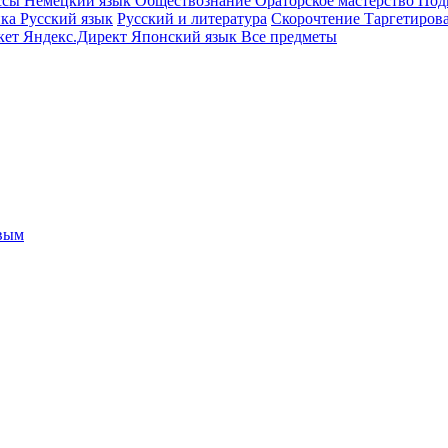
ссы
Немецкий язык
Обществознание
Ораторское мастерство
Под
ика
Русский язык
Русский и литература
Скорочтение
Таргетиров
кет
Яндекс.Директ
Японский язык
Все предметы
овым