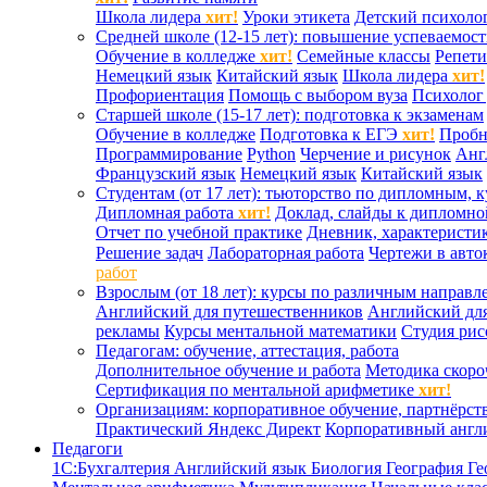
Школа лидера
хит!
Уроки этикета
Детский психоло
Средней школе (12-15 лет): повышение успеваемос
Обучение в колледже
хит!
Семейные классы
Репети
Немецкий язык
Китайский язык
Школа лидера
хит!
Профориентация
Помощь с выбором вуза
Психолог 
Старшей школе (15-17 лет): подготовка к экзаменам
Обучение в колледже
Подготовка к ЕГЭ
хит!
Проб
Программирование
Python
Черчение и рисунок
Анг
Французский язык
Немецкий язык
Китайский язык
Студентам (от 17 лет): тьюторство по дипломным, 
Дипломная работа
хит!
Доклад, слайды к дипломно
Отчет по учебной практике
Дневник, характеристик
Решение задач
Лабораторная работа
Чертежи в авто
работ
Взрослым (от 18 лет): курсы по различным направл
Английский для путешественников
Английский дл
рекламы
Курсы ментальной математики
Студия ри
Педагогам: обучение, аттестация, работа
Дополнительное обучение и работа
Методика скоро
Сертификация по ментальной арифметике
хит!
Организациям: корпоративное обучение, партнёрст
Практический Яндекс Директ
Корпоративный англ
Педагоги
1С:Бухгалтерия
Английский язык
Биология
География
Ге