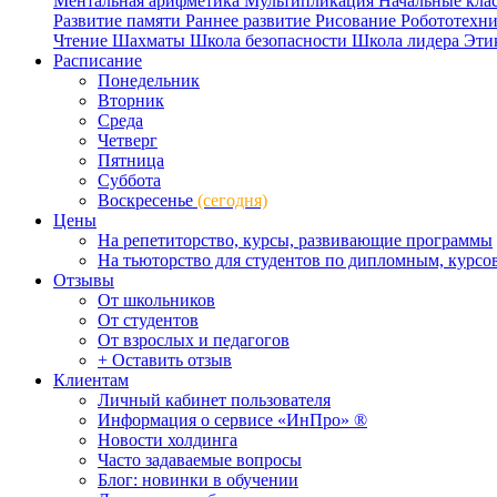
Ментальная арифметика
Мультипликация
Начальные кла
Развитие памяти
Раннее развитие
Рисование
Робототехн
Чтение
Шахматы
Школа безопасности
Школа лидера
Эти
Расписание
Понедельник
Вторник
Среда
Четверг
Пятница
Суббота
Воскресенье
(сегодня)
Цены
На репетиторство, курсы, развивающие программы
На тьюторство для студентов по дипломным, курс
Отзывы
От школьников
От студентов
От взрослых и педагогов
+ Оставить отзыв
Клиентам
Личный кабинет пользователя
Информация о сервисе «ИнПро» ®
Новости холдинга
Часто задаваемые вопросы
Блог: новинки в обучении