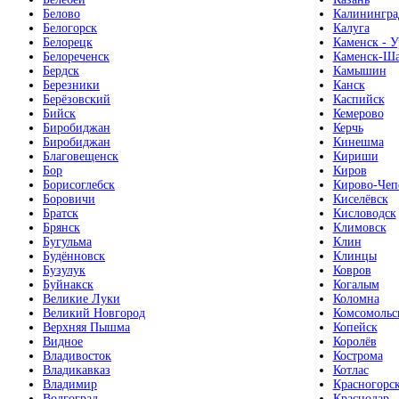
Белово
Калинингра
Белогорск
Калуга
Белорецк
Каменск - У
Белореченск
Каменск-Ша
Бердск
Камышин
Березники
Канск
Берёзовский
Каспийск
Бийск
Кемерово
Биробиджан
Керчь
Биробиджан
Кинешма
Благовещенск
Кириши
Бор
Киров
Борисоглебск
Кирово-Чеп
Боровичи
Киселёвск
Братск
Кисловодск
Брянск
Климовск
Бугульма
Клин
Будённовск
Клинцы
Бузулук
Ковров
Буйнакск
Когалым
Великие Луки
Коломна
Великий Новгород
Комсомольс
Верхняя Пышма
Копейск
Видное
Королёв
Владивосток
Кострома
Владикавказ
Котлас
Владимир
Красногорс
Волгоград
Краснодар