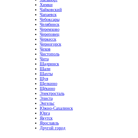
Химки
Чайковский
Чапаевск
Чебоксары
Челябинск
Черемхово
Череповец
Черкесск
Черногорск
Чехов
Чистополь
Чита
Шадринск
Шали
Шахты
Шуя
Щелкино
Щёкино
Электросталь
Элиста
Энгельс
Южно-Сахалинск
Юрга
Якутск
Ярославль
Другой город