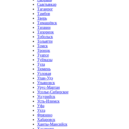
Сыктывкар
Таганрог
Тамбов
Тверь
Тимашёвск
Тихвин
Тихорецк
Тобольск
Тольятти
Томск
Троицк
Туапсе
Туймазы
Тула
Тюмень
Узловая
Улан-Удэ
Ульяновск
Урус-Мартан
Усолье-Сибирское
Уссурийск
Усть-Илимск
Уфа
Ухта
Фрязино
Хабаровск
Ханты-Мансийск
Хасавюрт