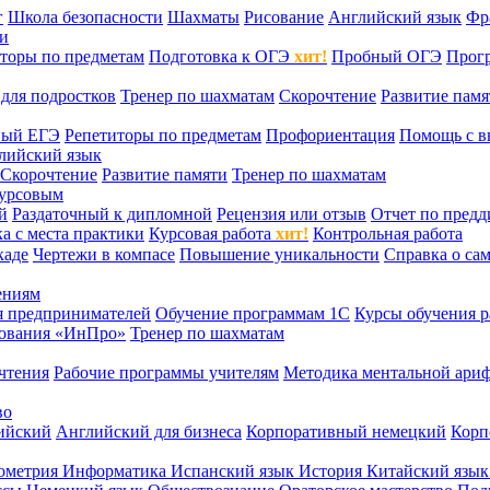
г
Школа безопасности
Шахматы
Рисование
Английский язык
Фр
ти
торы по предметам
Подготовка к ОГЭ
хит!
Пробный ОГЭ
Прог
для подростков
Тренер по шахматам
Скорочтение
Развитие памя
ный ЕГЭ
Репетиторы по предметам
Профориентация
Помощь с в
лийский язык
Скорочтение
Развитие памяти
Тренер по шахматам
курсовым
й
Раздаточный к дипломной
Рецензия или отзыв
Отчет по пред
а с места практики
Курсовая работа
хит!
Контрольная работа
каде
Чертежи в компасе
Повышение уникальности
Справка о са
ениям
я предпринимателей
Обучение программам 1С
Курсы обучения р
сования «ИнПро»
Тренер по шахматам
чтения
Рабочие программы учителям
Методика ментальной ариф
во
ийский
Английский для бизнеса
Корпоративный немецкий
Корп
ометрия
Информатика
Испанский язык
История
Китайский язы