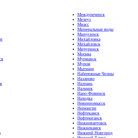
Междуреченск
Мелеуз
Миасс
Минеральные воды
Минусинск
рг
Михайловка
Михайловск
Мичуринск
Москва
ск
Мурманск
Муром
Мытищи
Набережные Челны
Назарово
к
Назрань
Нальчик
Наро-Фоминск
Находка
Невинномысск
Нерюнгри
Нефтекамск
Нефтеюганск
Нижневартовск
Нижнекамск
а
Нижний Новгород
Нижний Тагил